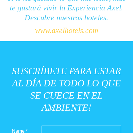
te gustará vivir la Experiencia Axel.
Descubre nuestros hoteles.
www.axelhotels.com
SUSCRÍBETE PARA ESTAR
AL DÍA DE TODO LO QUE
SE CUECE EN EL
AMBIENTE!
Name *